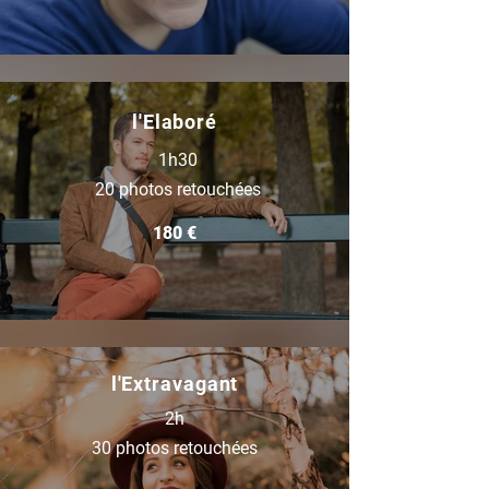
l'Elaboré
1h30
20 photos retouchées
180 €
l'Extravagant
2h
30 photos retouchées